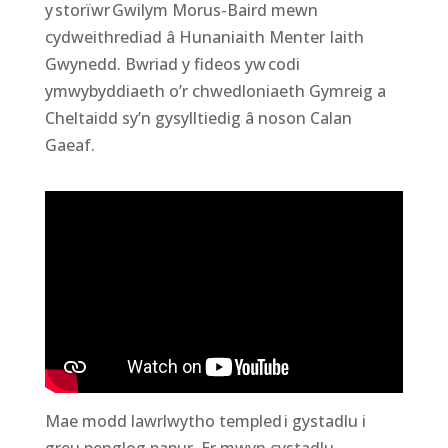
y storïwr Gwilym Morus-Baird mewn
cydweithrediad â Hunaniaith Menter Iaith
Gwynedd. Bwriad y fideos yw codi
ymwybyddiaeth o’r chwedloniaeth Gymreig a
Cheltaidd sy’n gysylltiedig â noson Calan
Gaeaf.
Mae modd lawrlwytho templed i gystadlu i