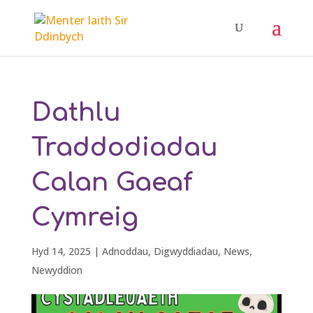
Dathlu
Traddodiadau
Calan Gaeaf
Cymreig
Hyd 14, 2025
|
Adnoddau
,
Digwyddiadau
,
News
,
Newyddion