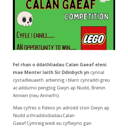
Fel rhan o ddathliadau Calan Gaeaf eleni
mae Menter Iaith Sir Ddinbych yn
cynnal
cystadleuaeth arbennig i blant cynradd i greu
ac addurno penglog Gwyn ap Nudd, Brenin
Annwn (neu Annwfn).
Mae cyfres o fideos yn adrodd stori Gwyn ap
Nudd a thraddodiadau Calan
Gaeaf Cymreig wedi eu cyflwyno gan