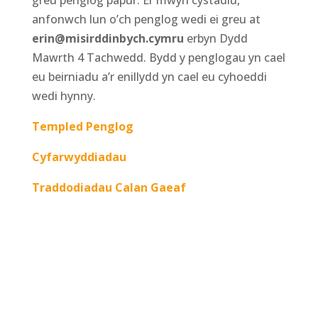
greu penglog papur. Er mwyn cystadlu,
anfonwch lun o’ch penglog wedi ei greu at
erin@misirddinbych.cymru
erbyn Dydd
Mawrth 4 Tachwedd. Bydd y penglogau yn cael
eu beirniadu a’r enillydd yn cael eu cyhoeddi
wedi hynny.
Templed Penglog
Cyfarwyddiadau
Traddodiadau Calan Gaeaf