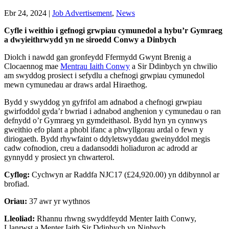
Ebr 24, 2024
|
Job Advertisement
,
News
Cyfle i weithio i gefnogi grwpiau cymunedol a hybu’r Gymraeg
a dwyieithrwydd yn ne siroedd Conwy a Dinbych
Diolch i nawdd gan gronfeydd Ffermydd Gwynt Brenig a
Clocaennog mae
Mentrau Iaith Conwy
a Sir Ddinbych yn chwilio
am swyddog prosiect i sefydlu a chefnogi grwpiau cymunedol
mewn cymunedau ar draws ardal Hiraethog.
Bydd y swyddog yn gyfrifol am adnabod a chefnogi grwpiau
gwirfoddol gyda’r bwriad i adnabod anghenion y cymunedau o ran
defnydd o’r Gymraeg yn gymdeithasol. Bydd hyn yn cynnwys
gweithio efo plant a phobl ifanc a phwyllgorau ardal o fewn y
diriogaeth. Bydd rhywfaint o ddyletswyddau gweinyddol megis
cadw cofnodion, creu a dadansoddi holiaduron ac adrodd ar
gynnydd y prosiect yn chwarterol.
Cyflog:
Cychwyn ar Raddfa NJC17 (£24,920.00) yn ddibynnol ar
brofiad.
Oriau:
37 awr yr wythnos
Lleoliad:
Rhannu rhwng swyddfeydd Menter Iaith Conwy,
Llanrwst a Menter Iaith Sir Ddinbych yn Ninbych.