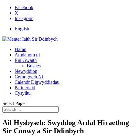
Facebook
X
Instagram
English
Hafan
Amdanom ni
Ein Gwaith
Busnes
Newyddion
Cefnogwch Ni
Calendr Digwyddiadau
Partneriaid
Cysylltu
Select Page
Ail Hysbyseb: Swyddog Ardal Hiraethog
Sir Conwy a Sir Ddinbych