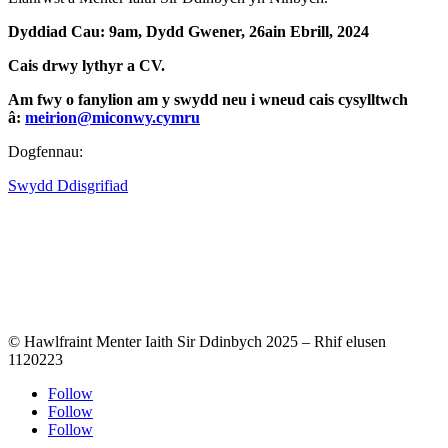
Dyddiad Cau: 9am, Dydd Gwener, 26ain Ebrill, 2024
Cais drwy lythyr a CV.
Am fwy o fanylion am y swydd neu i wneud cais cysylltwch
â:
meirion@miconwy.cymru
Dogfennau:
Swydd Ddisgrifiad
© Hawlfraint Menter Iaith Sir Ddinbych 2025 – Rhif elusen
1120223
Follow
Follow
Follow