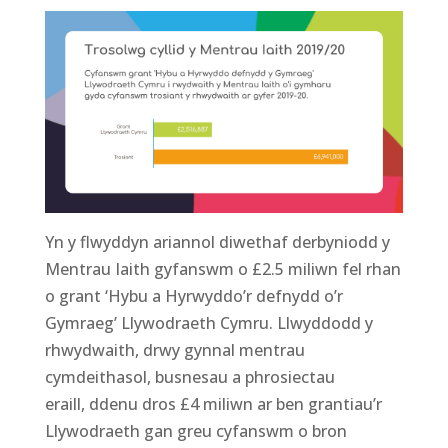
Yn y flwyddyn ariannol diwethaf derbyniodd y
Mentrau Iaith gyfanswm o £2.5 miliwn fel rhan
o grant ‘Hybu a Hyrwyddo’r defnydd o’r
Gymraeg
’
Llywodraeth Cymru. Llwyddo
dd
y
rhwydwaith
,
drwy
gynnal
m
entrau
cymdeithasol, busnesau a phrosiectau
eraill,
d
denu
dros £4 miliwn
ar ben grantiau’r
Llywodraeth
gan greu
cyfanswm o bron