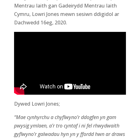
Mentrau Iaith
gan Gadeirydd Mentrau Iaith
Cymru, Lowri Jones
mewn sesiwn ddigidol ar
Dachwedd 16eg, 2020.
Dywed Lowri Jones;
“
Mae cynhyrchu a chyflwyno’r ddogfen yn gam
pwysig ymlaen, a’r tro cyntaf i ni fel rhwydwaith
gyflwyno’r galwadau
hyn
yn y ffordd h
w
n ar draws