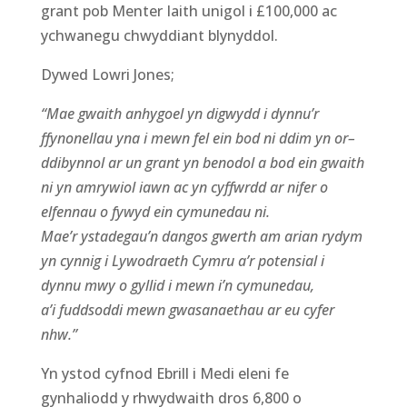
grant
pob Menter Iaith unigol i £100,000 ac
ychwanegu chwyddiant blynyddol
.
Dywed Lowri Jones;
“
Mae
gwaith anhygoel
yn
digwydd i dynn
u’r
ffynonellau yna i mewn
fel ein
bod ni ddim yn or
–
ddibynnol ar un grant yn benodol
a
bod ein gwaith
ni yn amrywiol iawn ac yn cyffwrdd ar nifer o
elfennau o fywyd ein cymunedau ni.
Mae’r
ystadegau’n
dangos
gwerth am arian rydym
yn cynnig i Lywodraeth Cymru
a
’r
potensial i
dynnu
mwy o gyllid i mewn i’n cymunedau
,
a’i
fuddsoddi mewn gwasanaethau ar eu cyfer
nhw.”
Yn ystod cyfnod Ebrill i Medi eleni fe
gynhaliodd y rhwydwaith dros 6,800 o