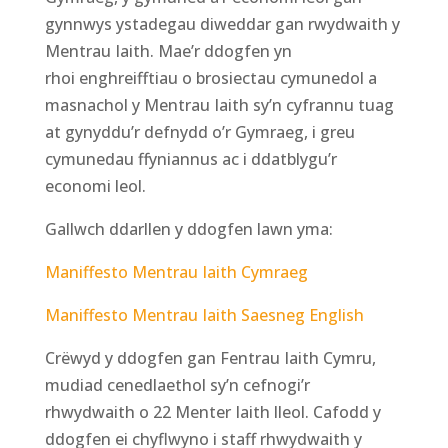
gynnwys ystadegau diweddar gan rwydwaith y
Mentrau Iaith.
Mae’r ddogfen yn
rhoi
enghreifftiau
o brosiectau cymunedol a
masnachol y Mentrau Iaith sy’n cyfrannu tuag
at gynyddu’r defnydd o’r Gymraeg, i greu
cymunedau ffyniannus ac i ddatblygu’r
economi leol.
Gallwch ddarllen y ddogfen lawn yma:
Maniffesto Mentrau Iaith Cymraeg
Maniffesto Mentrau Iaith Saesneg English
Crëwyd y ddogfen gan Fentrau Iaith Cymru,
mudiad
cenedlaethol
sy’n cefnogi’r
rhwydwaith o 22 Menter Iaith lleol.
Cafodd y
ddogfen ei
chyflwyno
i staff rhwydwaith y