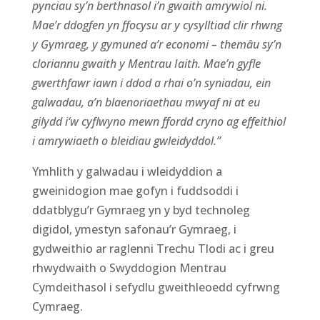
pynciau sy’n berthnasol i’n gwaith amrywiol ni.
Mae’r ddogfen yn ffocysu ar y cysylltiad clir rhwng
y Gymraeg, y gymuned a’r economi – themâu sy’n
cloriannu gwaith y Mentrau
Iaith
.
Mae
’n
gyfle
gwerthfawr iawn i ddod a rhai o’n syniadau, ein
galwadau, a’n blaenoriaethau mwyaf ni at eu
g
ilydd
i
‘w cyflwyno mewn ffordd cryno ag effeithiol
i amrywiaeth o bleidiau gwleidyddol.
”
Ymhlith y galwadau i wleidyddion a
gweinidogion mae gofyn i fuddsoddi i
ddatblygu’r Gymraeg yn y byd technoleg
digidol,
ymestyn safonau’r Gymraeg,
i
g
ydweithio ar raglenni Trechu Tlodi a
c i gr
eu
rhwydwaith o Swyddogion Mentrau
Cymdeithasol i sefydlu gweithleoedd cyfrwng
Cymraeg.