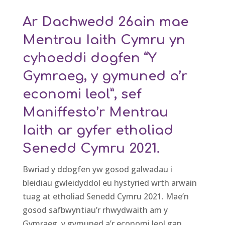
Ar Dachwedd 2
6
ain
mae
Mentrau Iaith Cymru yn
cyhoeddi dogfen “Y
Gymraeg, y gymuned a’r
economi leol”, sef
Maniffesto’r Mentrau
Iaith
ar gyfer etholiad
Senedd Cymru 2021.
Bwriad y ddogfen yw gosod galwadau i
bleidiau gwleidyddol eu hystyried wrth arwain
tuag at etholiad Senedd Cymru 2021.
Mae’
n
gosod safbwyntiau
’r rhwydwaith
am y
Gymraeg, y gymuned a’r economi leol gan