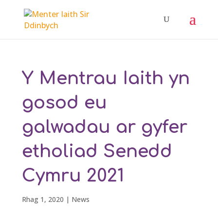
Y Mentrau Iaith yn
gosod eu
galwadau ar gyfer
etholiad Senedd
Cymru 2021
Rhag 1, 2020
|
News