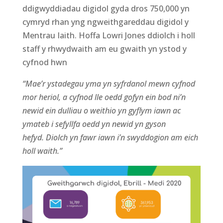
ddigwyddiadau digidol gyda dros 750,000 yn
cymryd rhan
yng ngweithgareddau digidol y
Mentrau Iaith.
Hoffa Lowri Jones ddiolch i holl
staff y rhwydwaith am eu gwaith yn ystod y
cyfnod hwn
“
Mae’r ystadegau yma yn sy
frdanol mewn cyfnod
mor heriol, a cyfnod lle oedd gofyn ein bod ni’n
newid ein dulliau o weithio yn gyflym iawn ac
ymateb i sefyllfa oedd yn newid yn gyson
hefyd.
Diolch yn fawr iawn i’n swyddogion am eich
holl waith
.”