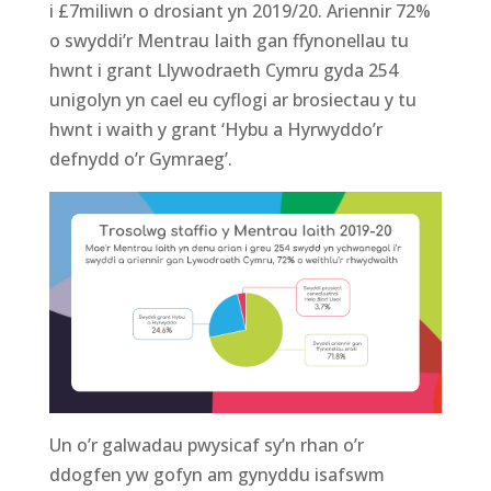
i
£7miliwn o drosiant yn 2019/20
.
Ariennir 72%
o swyddi’r Mentrau Iaith gan ffynonellau tu
hwnt i grant Llywodraeth Cymru gyda 254
unigolyn yn cael eu cyflogi ar brosiectau y tu
hwnt i waith
y grant
‘
Hybu a Hyrwyddo’r
defnydd o’r Gymraeg
’
.
Un o’r galwadau
pwysicaf
sy’n rhan o’r
ddogfen
yw
gofyn am g
ynyddu
isafswm