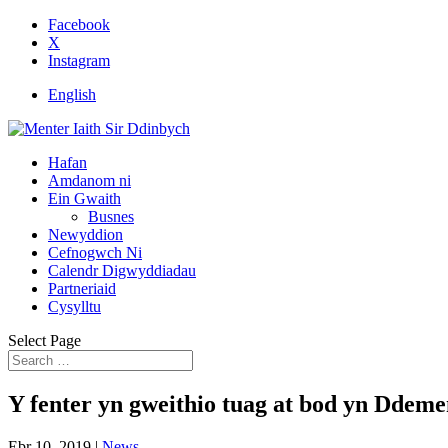
Facebook
X
Instagram
English
Hafan
Amdanom ni
Ein Gwaith
Busnes
Newyddion
Cefnogwch Ni
Calendr Digwyddiadau
Partneriaid
Cysylltu
Select Page
Y fenter yn gweithio tuag at bod yn Ddeme
Ebr 10, 2019
|
News