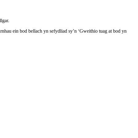
lgar.
rnhau ein bod bellach yn sefydliad sy’n ‘Gweithio tuag at bod yn