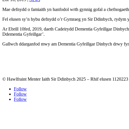
Mae defnydd o famiaith yn hanfodol wrth gynnig gofal a chefnogaeth
Fel elusen sy’n hybu defnydd o’r Gymraeg yn Sir Ddinbych, rydym yn 
Ar Ebrill 10fed, 2019, daeth Cadeirydd Dementia Gyfeillgar Dinbych,
Ddementia Gyfeillgar’.
Gallwch ddarganfod mwy am Dementia Gyfeillgar Dinbych drwy fy
© Hawlfraint Menter Iaith Sir Ddinbych 2025 – Rhif elusen 1120223
Follow
Follow
Follow