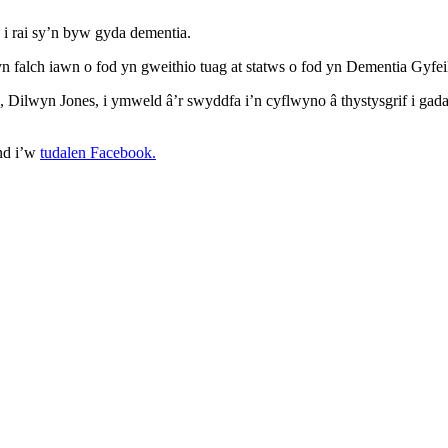
 i rai sy’n byw gyda dementia.
falch iawn o fod yn gweithio tuag at statws o fod yn Dementia Gyfeil
 Dilwyn Jones, i ymweld â’r swyddfa i’n cyflwyno â thystysgrif i gada
nd i’w
tudalen Facebook.