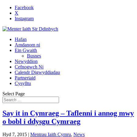
Facebook
X
Instagram
Hafan
Amdanom ni
Ein Gwaith
Busnes
Newyddion
Cefnogwch Ni
Calendr Digwyddiadau
Partneriaid
Cysylltu
Select Page
Say it in Cymraeg – Taflenni i annog mwy
o bobl i ddysgu Cymraeg
Hyd 7, 2015
|
Mentrau Iaith Cymru
,
News