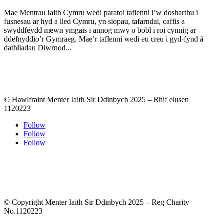
Mae Mentrau Iaith Cymru wedi paratoi taflenni i’w dosbarthu i
fusnesau ar hyd a lled Cymru, yn siopau, tafarndai, caffis a
swyddfeydd mewn ymgais i annog mwy o bobl i roi cynnig ar
ddefnyddio’r Gymraeg. Mae’r taflenni wedi eu creu i gyd-fynd â
dathliadau Diwrnod...
© Hawlfraint Menter Iaith Sir Ddinbych 2025 – Rhif elusen
1120223
Follow
Follow
Follow
© Copyright Menter Iaith Sir Ddinbych 2025 – Reg Charity
No.1120223