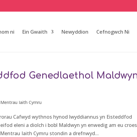
om ni
Ein Gwaith
Newyddion
Cefnogwch Ni
eddfod Genedlaethol Maldwy
,
Mentrau Iaith Cymru
ororau Cafwyd wythnos hynod lwyddiannus yn Eisteddfod
ifod eleni a diolch i bobl Maldwyn yn enwedig am eu croe
Mentrau Iaith Cymru stondin a drefnwyd...