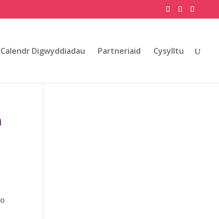
Calendr Digwyddiadau
Partneriaid
Cysylltu
n
so