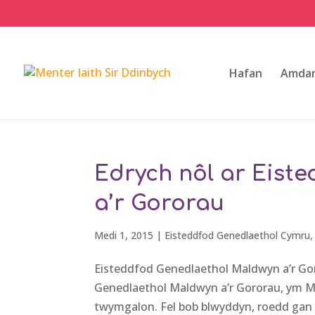
Hafan
Amdan
Edrych nôl ar Eist
a’r Gororau
Medi 1, 2015
|
Eisteddfod Genedlaethol Cymru
Eisteddfod Genedlaethol Maldwyn a’r G
Genedlaethol Maldwyn a’r Gororau, ym Me
twymgalon. Fel bob blwyddyn, roedd gan 