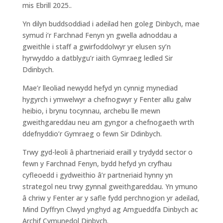
mis Ebrill 2025..
Yn dilyn buddsoddiad i adeilad hen goleg Dinbych, mae
symud i’r Farchnad Fenyn yn gwella adnoddau a
gweithle i staff a gwirfoddolwyr yr elusen sy’n
hyrwyddo a datblygu’r iaith Gymraeg ledled Sir
Ddinbych.
Mae’r lleoliad newydd hefyd yn cynnig mynediad
hygyrch i ymwelwyr a chefnogwyr y Fenter allu galw
heibio, i brynu tocynnau, archebu lle mewn
gweithgareddau neu am gyngor a chefnogaeth wrth
ddefnyddio’r Gymraeg o fewn Sir Ddinbych.
Trwy gyd-leoli â phartneriaid eraill y trydydd sector o
fewn y Farchnad Fenyn, bydd hefyd yn cryfhau
cyfleoedd i gydweithio â’r partneriaid hynny yn
strategol neu trwy gynnal gweithgareddau. Yn ymuno
â chriw y Fenter ar y safle fydd perchnogion yr adeilad,
Mind Dyffryn Clwyd ynghyd ag Amgueddfa Dinbych ac
Archif Cymunedol Dinbych.