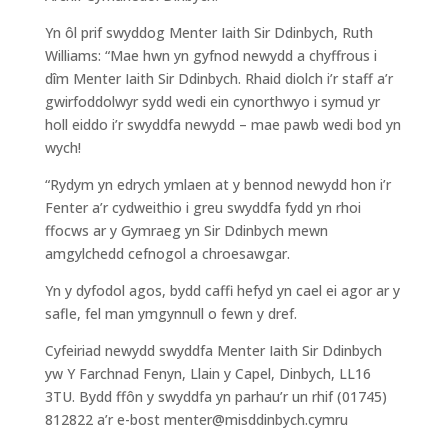
Yn ôl prif swyddog Menter Iaith Sir Ddinbych, Ruth
Williams: “Mae hwn yn gyfnod newydd a chyffrous i
dîm Menter Iaith Sir Ddinbych. Rhaid diolch i’r staff a’r
gwirfoddolwyr sydd wedi ein cynorthwyo i symud yr
holl eiddo i’r swyddfa newydd – mae pawb wedi bod yn
wych!
“Rydym yn edrych ymlaen at y bennod newydd hon i’r
Fenter a’r cydweithio i greu swyddfa fydd yn rhoi
ffocws ar y Gymraeg yn Sir Ddinbych mewn
amgylchedd cefnogol a chroesawgar.
Yn y dyfodol agos, bydd caffi hefyd yn cael ei agor ar y
safle, fel man ymgynnull o fewn y dref.
Cyfeiriad newydd swyddfa Menter Iaith Sir Ddinbych
yw Y Farchnad Fenyn, Llain y Capel, Dinbych, LL16
3TU. Bydd ffôn y swyddfa yn parhau’r un rhif (01745)
812822 a’r e-bost menter@misddinbych.cymru