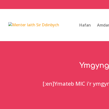
Hafan
Amdan
Ymgyngh
[:en]Ymateb MIC i'r ymgy