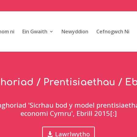
om ni
Ein Gwaith
Newyddion
Cefnogwch Ni
oriad / Prentisiaethau / Ebr
nghoriad 'Sicrhau bod y model prentisiaet
economi Cymru', Ebrill 2015[:]
Lawrlwytho