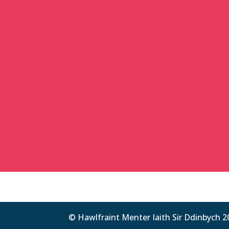
© Hawlfraint Menter Iaith Sir Ddinbych 2