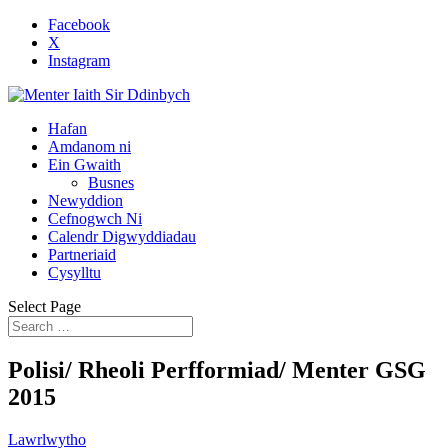
Facebook
X
Instagram
Hafan
Amdanom ni
Ein Gwaith
Busnes
Newyddion
Cefnogwch Ni
Calendr Digwyddiadau
Partneriaid
Cysylltu
Select Page
Polisi/ Rheoli Perfformiad/ Menter GSG
2015
Lawrlwytho