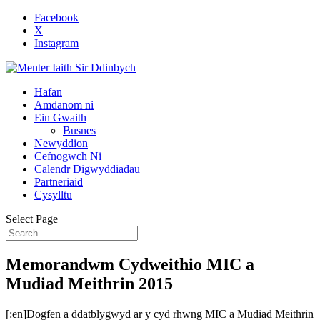
Facebook
X
Instagram
Hafan
Amdanom ni
Ein Gwaith
Busnes
Newyddion
Cefnogwch Ni
Calendr Digwyddiadau
Partneriaid
Cysylltu
Select Page
Memorandwm Cydweithio MIC a
Mudiad Meithrin 2015
[:en]Dogfen a ddatblygwyd ar y cyd rhwng MIC a Mudiad Meithrin