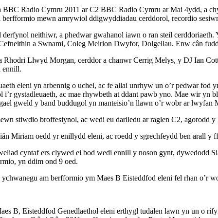
a BBC Radio Cymru 2011 ar C2 BBC Radio Cymru ar Mai 4ydd, a chy
on i berfformio mewn amrywiol ddigwyddiadau cerddorol, recordio ses
derfynol neithiwr, a phedwar gwahanol iawn o ran steil cerddoriaeth.
efneithin a Swnami, Coleg Meirion Dwyfor, Dolgellau. Enw cân fudd
odri Llwyd Morgan, cerddor a chanwr Cerrig Melys, y DJ Ian Cottre
ennill.
aeth eleni yn arbennig o uchel, ac fe allai unrhyw un o’r pedwar fod
 i’r gystadleuaeth, ac mae rhywbeth at ddant pawb yno. Mae wir yn bl
a gael gweld y band buddugol yn manteisio’n llawn o’r wobr ar lwyfan 
ewn stiwdio broffesiynol, ac wedi eu darlledu ar raglen C2, agorodd y 
 Siân Miriam oedd yr enillydd eleni, ac roedd y sgrechfeydd ben arall 
weliad cyntaf ers clywed ei bod wedi ennill y noson gynt, dywedodd S
ormio, yn ddim ond 9 oed.
n ychwanegu am berfformio ym Maes B Eisteddfod eleni fel rhan o’r w
 B, Eisteddfod Genedlaethol eleni erthygl tudalen lawn yn un o rify