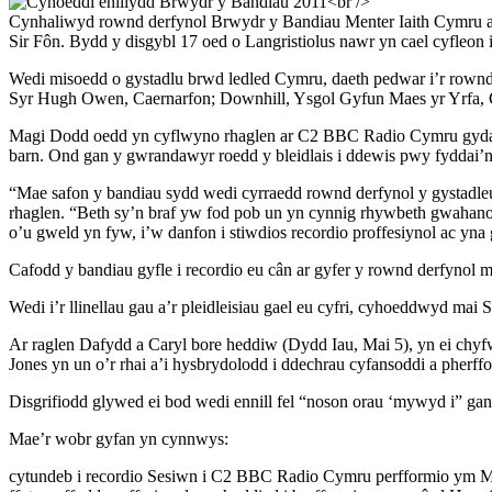
Cynhaliwyd rownd derfynol Brwydr y Bandiau Menter Iaith Cymru 
Sir Fôn. Bydd y disgybl 17 oed o Langristiolus nawr yn cael cyfle
Wedi misoedd o gystadlu brwd ledled Cymru, daeth pedwar i’r rownd 
Syr Hugh Owen, Caernarfon; Downhill, Ysgol Gyfun Maes yr Yrfa, C
Magi Dodd oedd yn cyflwyno rhaglen ar C2 BBC Radio Cymru gyda Rh
barn. Ond gan y gwrandawyr roedd y bleidlais i ddewis pwy fyddai’n 
“Mae safon y bandiau sydd wedi cyrraedd rownd derfynol y gystadleu
rhaglen. “Beth sy’n braf yw fod pob un yn cynnig rhywbeth gwahanol
o’u gweld yn fyw, i’w danfon i stiwdios recordio proffesiynol ac yn
Cafodd y bandiau gyfle i recordio eu cân ar gyfer y rownd derfynol m
Wedi i’r llinellau gau a’r pleidleisiau gael eu cyfri, cyhoeddwyd mai
Ar raglen Dafydd a Caryl bore heddiw (Dydd Iau, Mai 5), yn ei chyf
Jones yn un o’r rhai a’i hysbrydolodd i ddechrau cyfansoddi a pherff
Disgrifiodd glywed ei bod wedi ennill fel “noson orau ‘mywyd i” ga
Mae’r wobr gyfan yn cynnwys:
cytundeb i recordio Sesiwn i C2 BBC Radio Cymru perfformio ym Maes