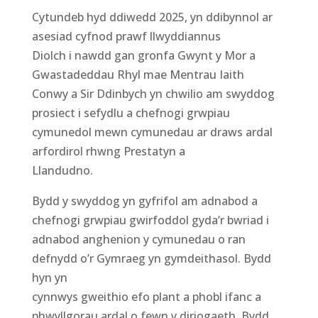
Cytundeb hyd ddiwedd 2025, yn ddibynnol ar
asesiad cyfnod prawf llwyddiannus
Diolch i nawdd gan gronfa Gwynt y Mor a
Gwastadeddau Rhyl mae Mentrau Iaith
Conwy a Sir Ddinbych yn chwilio am swyddog
prosiect i sefydlu a chefnogi grwpiau
cymunedol mewn cymunedau ar draws ardal
arfordirol rhwng Prestatyn a
Llandudno.
Bydd y swyddog yn gyfrifol am adnabod a
chefnogi grwpiau gwirfoddol gyda’r bwriad i
adnabod anghenion y cymunedau o ran
defnydd o’r Gymraeg yn gymdeithasol. Bydd
hyn yn
cynnwys gweithio efo plant a phobl ifanc a
phwyllgorau ardal o fewn y diriogaeth. Bydd