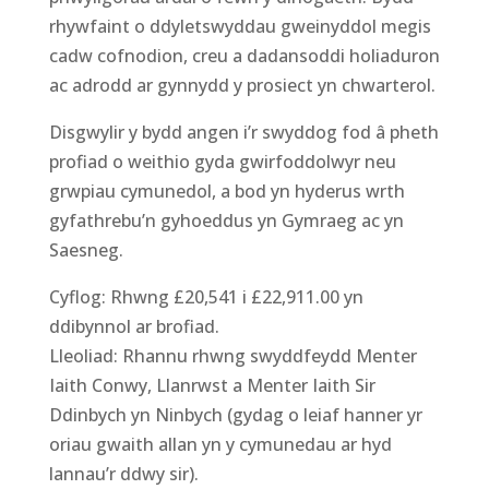
rhywfaint o ddyletswyddau gweinyddol megis
cadw cofnodion, creu a dadansoddi holiaduron
ac adrodd ar gynnydd y prosiect yn chwarterol.
Disgwylir y bydd angen i’r swyddog fod â pheth
profiad o weithio gyda gwirfoddolwyr neu
grwpiau cymunedol, a bod yn hyderus wrth
gyfathrebu’n gyhoeddus yn Gymraeg ac yn
Saesneg.
Cyflog: Rhwng £20,541 i £22,911.00 yn
ddibynnol ar brofiad.
Lleoliad: Rhannu rhwng swyddfeydd Menter
Iaith Conwy, Llanrwst a Menter Iaith Sir
Ddinbych yn Ninbych (gydag o leiaf hanner yr
oriau gwaith allan yn y cymunedau ar hyd
lannau’r ddwy sir).