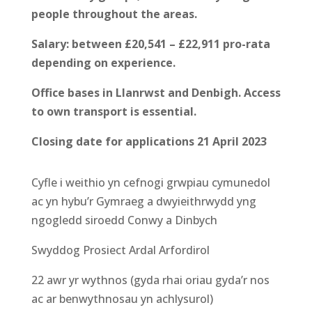
people throughout the areas.
Salary: between £20,541 – £22,911 pro-rata
depending on experience.
Office bases in Llanrwst and Denbigh. Access
to own transport is essential.
Closing date for applications 21 April 2023
Cyfle i weithio yn cefnogi grwpiau cymunedol
ac yn hybu’r Gymraeg a dwyieithrwydd yng
ngogledd siroedd Conwy a Dinbych
Swyddog Prosiect Ardal Arfordirol
22 awr yr wythnos (gyda rhai oriau gyda’r nos
ac ar benwythnosau yn achlysurol)