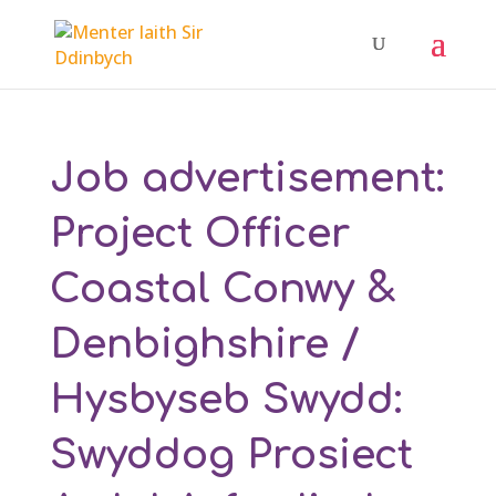
Job advertisement:
Project Officer
Coastal Conwy &
Denbighshire /
Hysbyseb Swydd:
Swyddog Prosiect