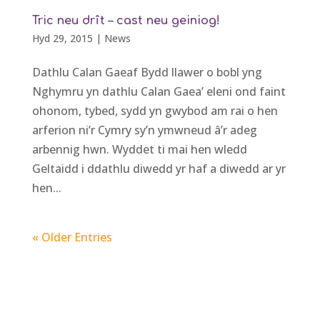
Tric neu drît – cast neu geiniog!
Hyd 29, 2015
|
News
Dathlu Calan Gaeaf Bydd llawer o bobl yng
Nghymru yn dathlu Calan Gaea’ eleni ond faint
ohonom, tybed, sydd yn gwybod am rai o hen
arferion ni’r Cymry sy’n ymwneud â’r adeg
arbennig hwn. Wyddet ti mai hen wledd
Geltaidd i ddathlu diwedd yr haf a diwedd ar yr
hen...
« Older Entries