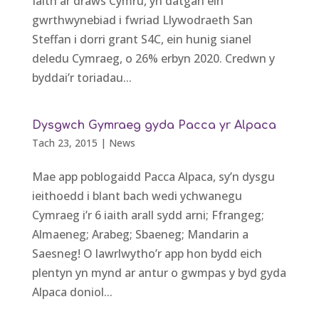
Iaith ar draws Cymru, yn datgan ein
gwrthwynebiad i fwriad Llywodraeth San
Steffan i dorri grant S4C, ein hunig sianel
deledu Cymraeg, o 26% erbyn 2020. Credwn y
byddai’r toriadau...
Dysgwch Gymraeg gyda Pacca yr Alpaca
Tach 23, 2015
|
News
Mae app poblogaidd Pacca Alpaca, sy’n dysgu
ieithoedd i blant bach wedi ychwanegu
Cymraeg i’r 6 iaith arall sydd arni; Ffrangeg;
Almaeneg; Arabeg; Sbaeneg; Mandarin a
Saesneg! O lawrlwytho’r app hon bydd eich
plentyn yn mynd ar antur o gwmpas y byd gyda
Alpaca doniol...