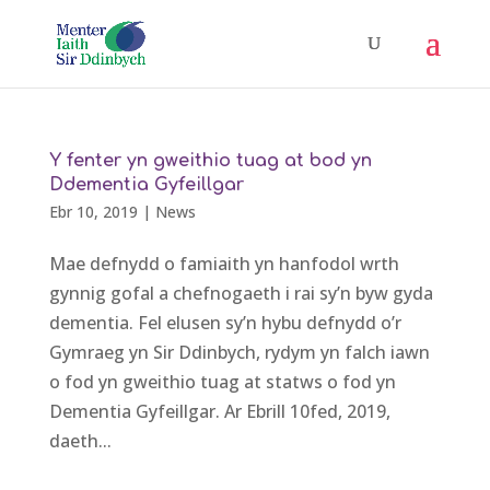
Y fenter yn gweithio tuag at bod yn
Ddementia Gyfeillgar
Ebr 10, 2019
|
News
Mae defnydd o famiaith yn hanfodol wrth
gynnig gofal a chefnogaeth i rai sy’n byw gyda
dementia. Fel elusen sy’n hybu defnydd o’r
Gymraeg yn Sir Ddinbych, rydym yn falch iawn
o fod yn gweithio tuag at statws o fod yn
Dementia Gyfeillgar. Ar Ebrill 10fed, 2019,
daeth...