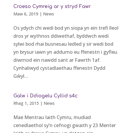
Croeso Cymreig ar y stryd Fawr
Maw 6, 2019
|
News
Os ydych chi wedi bod yn siopa yn ein trefi lleol
dros yr wythnos ddiwethaf, byddwch wedi
sylwi bod rhai busnesau ledled y sir wedi bod
yn brysur iawn yn addurno eu ffenestri i gyfleu
diwrnod ein nawdd sant ar Fawrth 1af.
Cynhaliwyd cystadlaethau ffenestri Dydd
Gŵyl...
Galw i Ddiogelu Cyllid s4c
Rhag 1, 2015
|
News
Mae Mentrau Iaith Cymru, mudiad
cenedlaethol sy’n cefnogi gwaith y 23 Menter