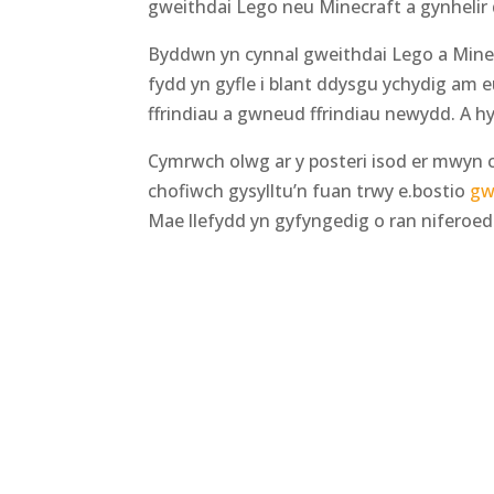
gweithdai Lego neu Minecraft a gynhelir 
Byddwn yn cynnal gweithdai Lego a Minec
fydd yn gyfle i blant ddysgu ychydig am
ffrindiau a gwneud ffrindiau newydd. A 
Cymrwch olwg ar y posteri isod er mwyn ca
chofiwch gysylltu’n fuan trwy e.bostio
gw
Mae llefydd yn gyfyngedig o ran niferoedd