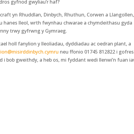
dros gyfnod gwyliau’r haf?
raft yn Rhuddlan, Dinbych, Rhuthun, Corwen a Llangollen,
 eu hanes lleol, wrth fwynhau chwarae a chymdeithasu gyda
hynny trwy gyfrwng y Gymraeg.
el holl fanylion y lleoliadau, dyddiadau ac oedran plant, a
ion@misirddinbych.cymru
neu ffonio 01745 812822 i gofres
 i bob gweithdy, a heb os, mi fyddant wedi llenwi’n fuan i