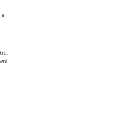
 a
tru.
awn!