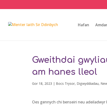
Hafan
Amdan
Gweithdai gwyliau
am hanes lleol
Gor 18, 2023
|
Bocs Trysor
,
Digwyddiadau
,
Ne
Oes gennych chi benseiri neu adeiladwyr 