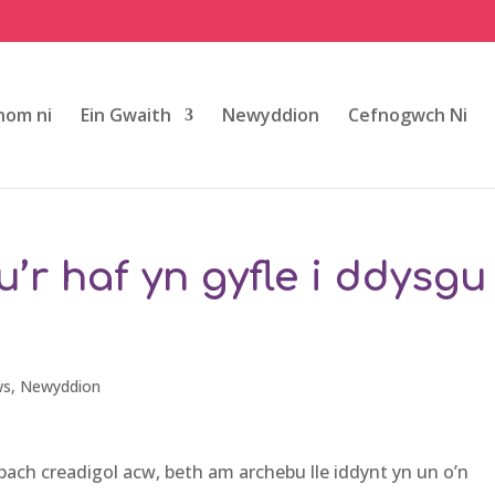
om ni
Ein Gwaith
Newyddion
Cefnogwch Ni
’r haf yn gyfle i ddysgu
ws
,
Newyddion
bach creadigol acw, beth am archebu lle iddynt yn un o’n