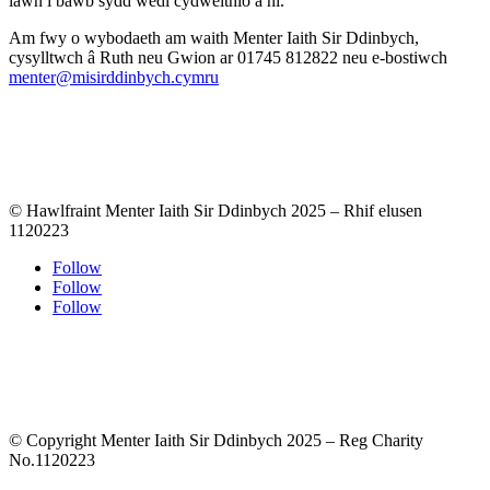
iawn i bawb sydd wedi cydweithio â ni.”
Am fwy o wybodaeth am waith Menter Iaith Sir Ddinbych,
cysylltwch â Ruth neu Gwion ar 01745 812822 neu e-bostiwch
menter@misirddinbych.cymru
© Hawlfraint Menter Iaith Sir Ddinbych 2025 – Rhif elusen
1120223
Follow
Follow
Follow
© Copyright Menter Iaith Sir Ddinbych 2025 – Reg Charity
No.1120223