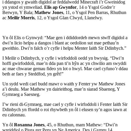
i ddangos y gwaith digidol ar feddalwedd Minecraft i’r Gweinidog
yn ystod ei ymweliad.
Elis ap Gwynfor
, 14 o Ysgol Godre’r
Berwyn, Y Bala;
Mathew Jones
, 11, o Ysgol Pen Barras, Rhuthun
ac
Meilir Morris
, 12, o Ysgol Glan Clwyd, Llanelwy.
Yn ôl Elis o Gynwyd: “Mae gen i ddiddordeb mewn stwff digidol a
dwi’n licio helpu a dangos i blant ac oedolion sut mae pethau’n
gweithio. Dwi’n falch o’r cyfle i helpu Menter Iaith Sir Ddinbych.”
I Meilir o Ddinbych, y cyfle i wirfoddoli oedd yn bwysig. “Dwi’n
hoffi gwirfoddoli, mae’n dda pan ti’n hŷn ac yn chwilio am swyddi
ac mae chwarae gemau fideo yn lot o hwyl. Mae cael cyfuno’r ddau
beth ar faes y Steddfod, yn grêt!”
Un sydd wedi cael budd mawr o waith y Fenter yw Mathew Jones
a’i deulu. Mae Mathew yn dairieithog, mae’n siarad Sbaeneg, Y
Gymraeg a Saesneg.
I’w rieni di-Gymraeg, mae cael y cyfle i wirfoddoli i Fenter Iaith Sir
Ddinbych yn ffordd o roi rhywbeth yn ôl i elusen sy’n agos iawn at
eu calonnau.
Yn ôl
Roxanna Jones
, 45, o Rhuthun, mam Mathew: “Dwi’n
wreiddiol o Piura ger Peru yn Ne America. Des i Gymru 14