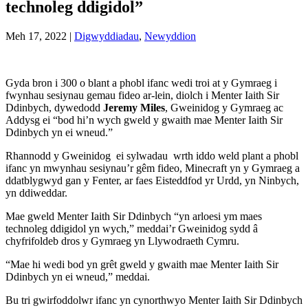
technoleg ddigidol”
Meh 17, 2022
|
Digwyddiadau
,
Newyddion
Gyda bron i 300 o blant a phobl ifanc wedi troi at y Gymraeg i
fwynhau sesiynau gemau fideo ar-lein, diolch i Menter Iaith Sir
Ddinbych, dywedodd
Jeremy Miles
, Gweinidog y Gymraeg ac
Addysg ei “bod hi’n wych gweld y gwaith mae Menter Iaith Sir
Ddinbych yn ei wneud.”
Rhannodd y Gweinidog ei sylwadau wrth iddo weld plant a phobl
ifanc yn mwynhau sesiynau’r gêm fideo, Minecraft yn y Gymraeg a
ddatblygwyd gan y Fenter, ar faes Eisteddfod yr Urdd, yn Ninbych,
yn ddiweddar.
Mae gweld Menter Iaith Sir Ddinbych “yn arloesi ym maes
technoleg ddigidol yn wych,” meddai’r Gweinidog sydd â
chyfrifoldeb dros y Gymraeg yn Llywodraeth Cymru.
“Mae hi wedi bod yn grêt gweld y gwaith mae Menter Iaith Sir
Ddinbych yn ei wneud,” meddai.
Bu tri gwirfoddolwr ifanc yn cynorthwyo Menter Iaith Sir Ddinbych