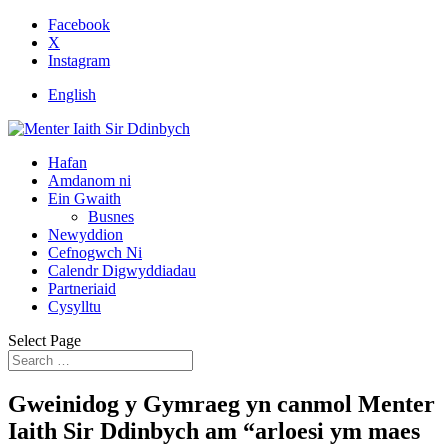
Facebook
X
Instagram
English
Hafan
Amdanom ni
Ein Gwaith
Busnes
Newyddion
Cefnogwch Ni
Calendr Digwyddiadau
Partneriaid
Cysylltu
Select Page
Gweinidog y Gymraeg yn canmol Menter
Iaith Sir Ddinbych am “arloesi ym maes