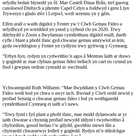
sefydlu bedair blynedd yn ôl. Mae Castell Dinas Brân, tref gaerog
canoloesol Dinbych a phentre Capel Celyn a foddwyd i greu Llyn
Tryweryn i gludo dŵr i Lerpwl, wedi serennu yn y gêm.
Elfen arall o waith digidol y Fenter yw’r Clwb Gemau Fideo a
sefydlwyd yn wreiddiol yn ystod y cyfnod clo yn 2020. Trwy
ddefnydd o Zoom a llwyfannau cymdeithasu digidol eraill, daeth
cyfle i blant a phobl ifanc gyd-chwarae gemau amrywiol ar-lein,
gyda swyddogion y Fenter yn cydlynu trwy gyfrwng y Gymraeg.
“Erbyn hyn, rydym yn cydweithio’n agos â Mentrau Iaith ar draws
y gogledd ac mae clybiau gemau fideo bellach yn cael eu cynnal yn
fisol i grwpiau oedran cynradd ac uwchradd.
Ychwanegodd Ruth Williams: “Mae llwyddiant y Clwb Gemau
Fideo wedi bod yn chwa o awyr iach. Bwriad y Clwb oedd newid y
profiad Seisnig o chwarae gemau fideo i fod yn weithgaredd
cymdeithasol Cymraeg ei iaith a’i naws.
“Trwy fynd i fyd plant a phobl ifanc, mae modd dylanwadu ar yr
iaith chwarae a chynnig profiad newydd iddynt i rwydweithio â
chyfoedion, gosod heriau i’w gilydd, gweithio mewn tîm a
chyrraedd chwaraewyr ledled y gogledd. Rydyn ni’n ddiolchgar