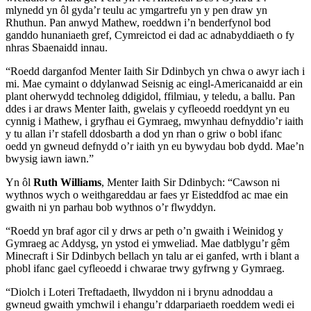
mlynedd yn ôl gyda’r teulu ac ymgartrefu yn y pen draw yn
Rhuthun. Pan anwyd Mathew, roeddwn i’n benderfynol bod
ganddo hunaniaeth gref, Cymreictod ei dad ac adnabyddiaeth o fy
nhras Sbaenaidd innau.
“Roedd darganfod Menter Iaith Sir Ddinbych yn chwa o awyr iach i
mi. Mae cymaint o ddylanwad Seisnig ac eingl-Americanaidd ar ein
plant oherwydd technoleg ddigidol, ffilmiau, y teledu, a ballu. Pan
ddes i ar draws Menter Iaith, gwelais y cyfleoedd roeddynt yn eu
cynnig i Mathew, i gryfhau ei Gymraeg, mwynhau defnyddio’r iaith
y tu allan i’r stafell ddosbarth a dod yn rhan o griw o bobl ifanc
oedd yn gwneud defnydd o’r iaith yn eu bywydau bob dydd. Mae’n
bwysig iawn iawn.”
Yn ôl
Ruth Williams
, Menter Iaith Sir Ddinbych: “Cawson ni
wythnos wych o weithgareddau ar faes yr Eisteddfod ac mae ein
gwaith ni yn parhau bob wythnos o’r flwyddyn.
“Roedd yn braf agor cil y drws ar peth o’n gwaith i Weinidog y
Gymraeg ac Addysg, yn ystod ei ymweliad. Mae datblygu’r gêm
Minecraft i Sir Ddinbych bellach yn talu ar ei ganfed, wrth i blant a
phobl ifanc gael cyfleoedd i chwarae trwy gyfrwng y Gymraeg.
“Diolch i Loteri Treftadaeth, llwyddon ni i brynu adnoddau a
gwneud gwaith ymchwil i ehangu’r ddarpariaeth roeddem wedi ei